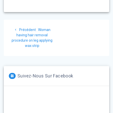
Navigation
Article
Précédent :
Woman
de
précédent
having hair removal
:
procedure on leg applying
l’article
wax strip
Suivez-Nous Sur Facebook