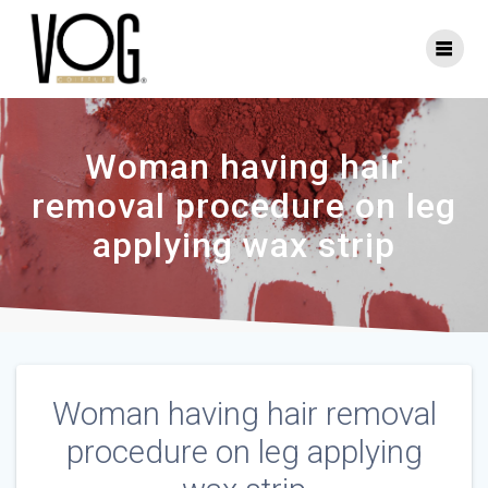
Skip
to
content
Woman having hair
removal procedure on leg
applying wax strip
Woman having hair removal
procedure on leg applying