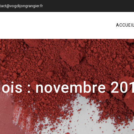
tact@vogdijongrangier.fr
ACCUEI
ois :
novembre 20