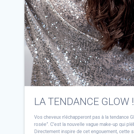
LA TENDANCE GLOW 
Vos cheveux n’échapperont pas à la tendance G
rosée”. C’est la nouvelle vague make-up qui plébi
Directement inspire de cet engouement, cette sa