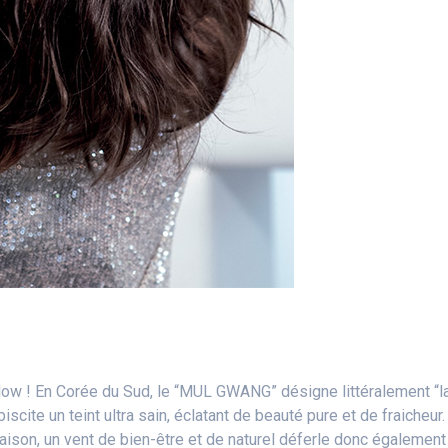
!
low ! En Corée du Sud, le “MUL GWANG” désigne littéralement “l
scite un teint ultra sain, éclatant de beauté pure et de fraicheur.
ison, un vent de bien-être et de naturel déferle donc également