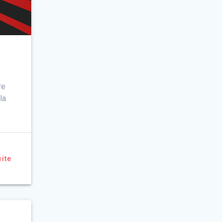
re
la
uite