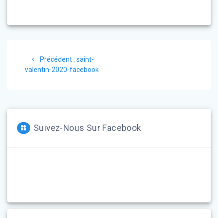
Navigation
Article
Précédent :
saint-
de
précédent
valentin-2020-facebook
:
l’article
Suivez-Nous Sur Facebook