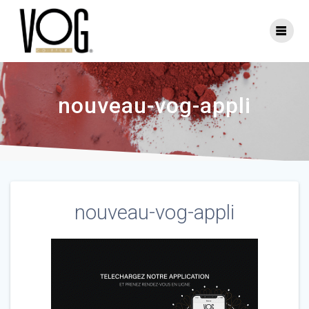
Skip
to
content
nouveau-vog-appli
nouveau-vog-appli