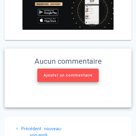
Aucun commentaire
Ajouter un commentaire
Navigation
Article
Précédent :
nouveau-
de
précédent
vog-appli