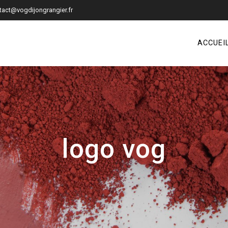
tact@vogdijongrangier.fr
ACCUEI
logo vog