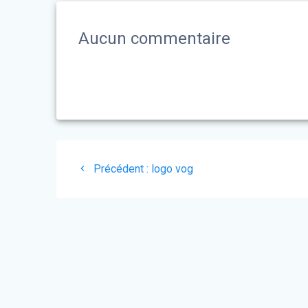
Aucun commentaire
Navigation
Article
Précédent :
logo vog
de
précédent
:
l’article