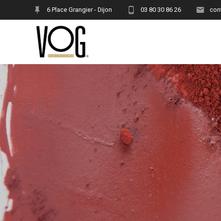
Skip
6 Place Grangier - Dijon
03 80 30 86 26
con
to
content