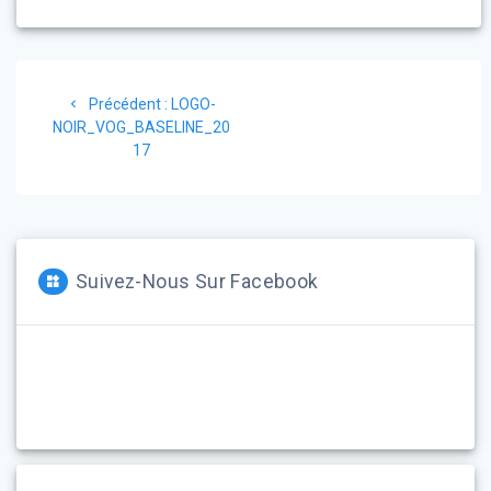
Navigation
Article
Précédent :
LOGO-
de
précédent
NOIR_VOG_BASELINE_20
:
17
l’article
Suivez-Nous Sur Facebook