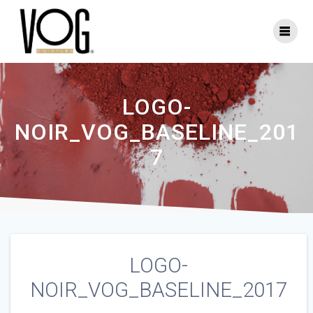
Skip
to
content
LOGO-
NOIR_VOG_BASELINE_201
7
LOGO-
NOIR_VOG_BASELINE_2017