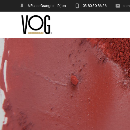
Skip
6 Place Grangier - Dijon
03 80 30 86 26
con
to
content