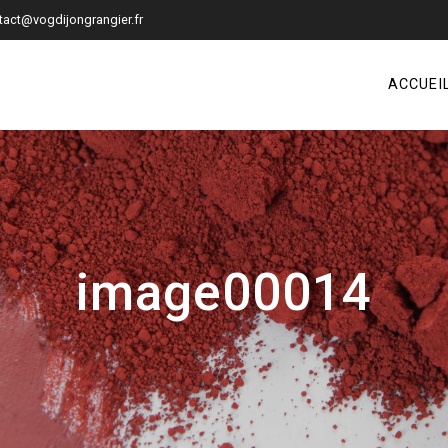
tact@vogdijongrangier.fr
ACCUEI
image00014