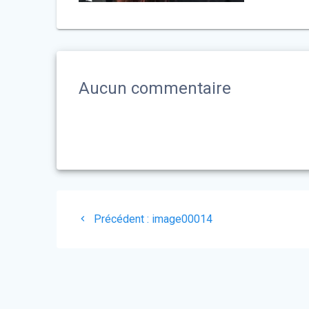
Aucun commentaire
Navigation
Article
Précédent :
image00014
de
précédent
:
l’article