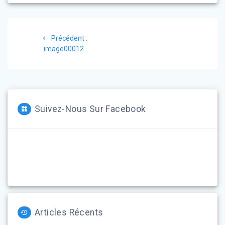
Navigation
Article
Précédent :
de
précédent
image00012
:
l’article
Suivez-Nous Sur Facebook
Articles Récents