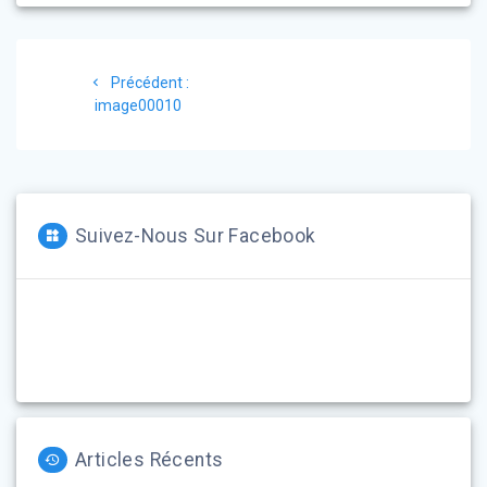
Navigation
Article
Précédent :
de
précédent
image00010
:
l’article
Suivez-Nous Sur Facebook
Articles Récents