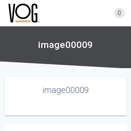
Skip
to
content
image00009
image00009
Navigation