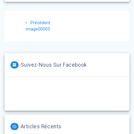
Navigation
Article
Précédent :
de
précédent
image00003
:
l’article
Suivez-Nous Sur Facebook
Articles Récents