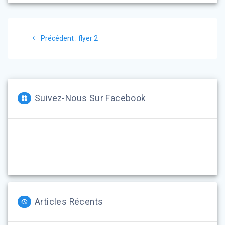
Navigation
Article
Précédent :
flyer 2
de
précédent
:
l’article
Suivez-Nous Sur Facebook
Articles Récents