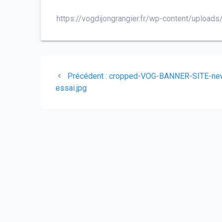
https://vogdijongrangier.fr/wp-content/uplo
Navigation
Article
Précédent :
cropped-VOG-BANNER-SITE-ne
de
précédent
essai.jpg
:
l’article