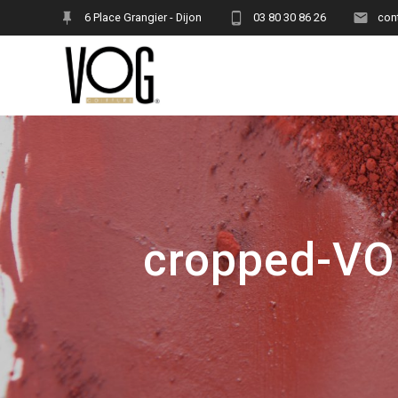
Skip
6 Place Grangier - Dijon
03 80 30 86 26
con
to
content
cropped-VO