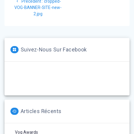
Article
Précédent :
cropped-
de
précédent
VOG-BANNER-SITE-new-
:
2.jpg
l’article
Suivez-Nous Sur Facebook
Articles Récents
Vog Awards