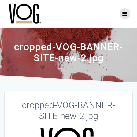
Skip
to
content
cropped-VOG-BANNER-
SITE-new-2.jpg
cropped-VOG-BANNER-
SITE-new-2.jpg