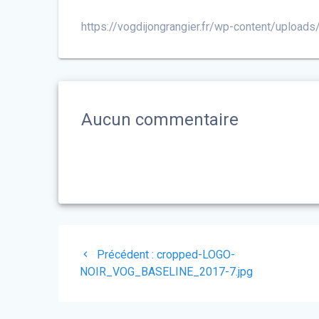
https://vogdijongrangier.fr/wp-content/upl
Aucun commentaire
Navigation
Article
Précédent :
cropped-LOGO-
de
précédent
NOIR_VOG_BASELINE_2017-7.jpg
:
l’article