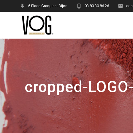
Skip
6 Place Grangier - Dijon
03 80 30 86 26
con
to
content
cropped-LOGO