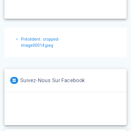
Navigation
Article
Précédent :
cropped-
de
précédent
image00014.jpeg
:
l’article
Suivez-Nous Sur Facebook