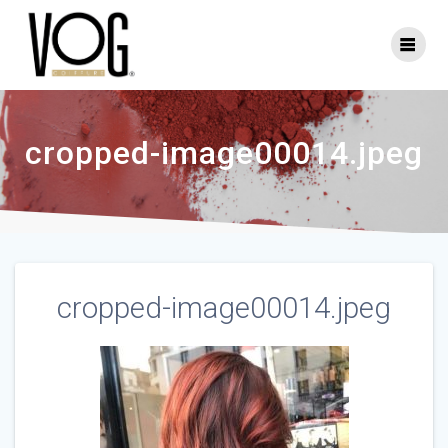
Skip
to
content
cropped-image00014.jpeg
cropped-image00014.jpeg