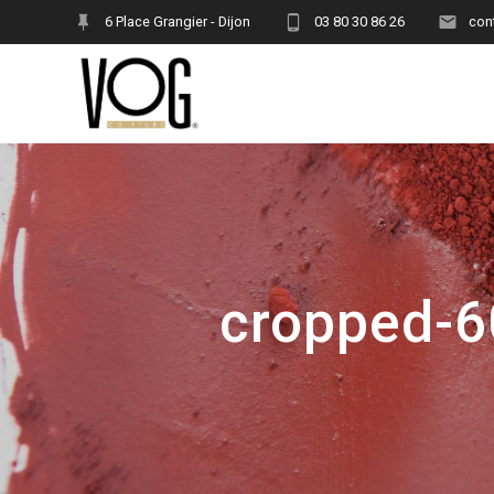
Skip
6 Place Grangier - Dijon
03 80 30 86 26
con
to
content
cropped-6