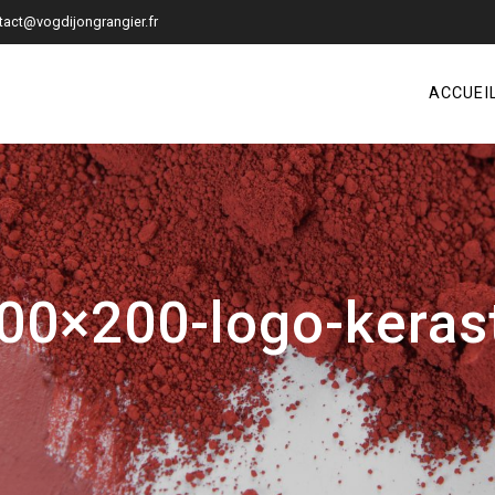
tact@vogdijongrangier.fr
ACCUEI
00×200-logo-keras