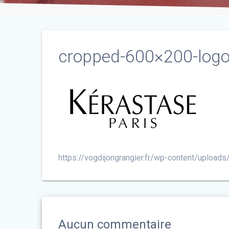
cropped-600×200-logo
https://vogdijongrangier.fr/wp-content/uploa
Aucun commentaire