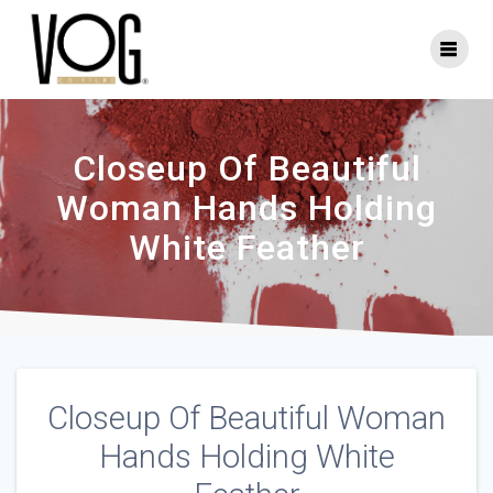
Skip
to
content
Closeup Of Beautiful
Woman Hands Holding
White Feather
Closeup Of Beautiful Woman
Hands Holding White