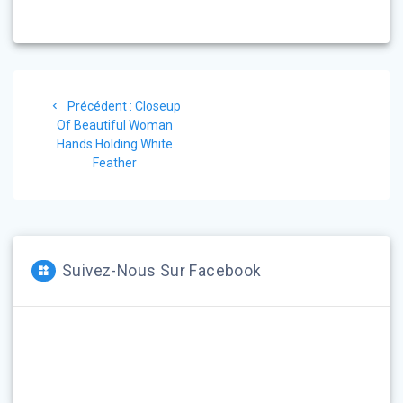
Navigation
Article
Précédent :
Closeup
de
précédent
Of Beautiful Woman
:
Hands Holding White
l’article
Feather
Suivez-Nous Sur Facebook