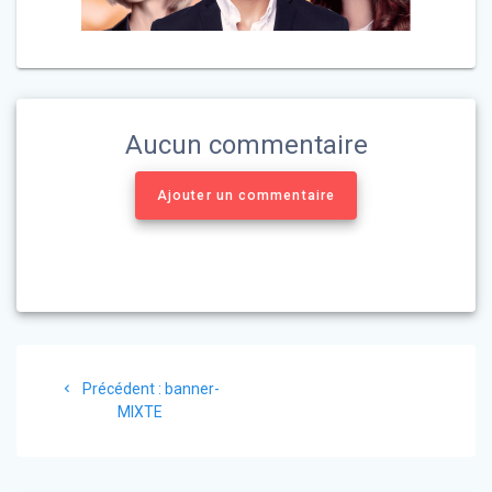
Aucun commentaire
Ajouter un commentaire
Navigation
Article
Précédent :
banner-
de
précédent
MIXTE
:
l’article