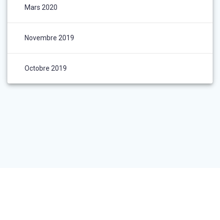
Mars 2020
Novembre 2019
Octobre 2019
© 2026 Vog coiffure Dijon Grangier - Centre Ville Dijon. Construit
avec WordPress et le
thème Materialis