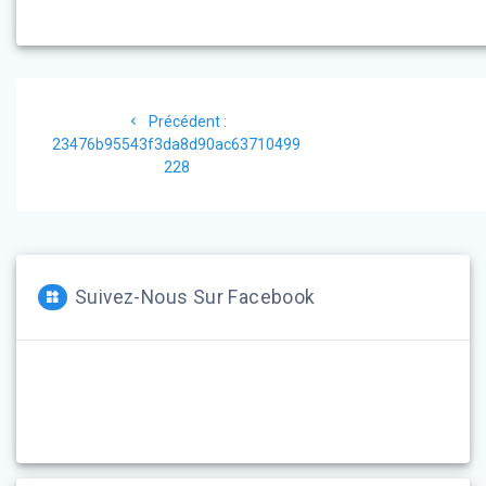
Navigation
Article
Précédent :
de
précédent
23476b95543f3da8d90ac63710499
:
228
l’article
Suivez-Nous Sur Facebook